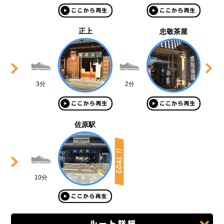
正上
忠敬茶屋
3分
2分
佐原駅
10分