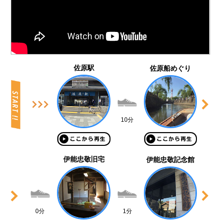
佐原駅
佐原船めぐり
10分
伊能忠敬旧宅
伊能忠敬記念館
0分
1分