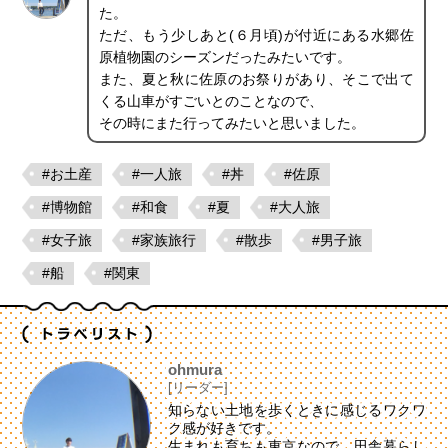
た。
ただ、もう少しあと(６月頃)が付近にある水郷佐
原植物園のシーズンだったみたいです。
また、夏と秋に佐原のお祭りがあり、そこで出て
くる山車がすごいとのことなので、
その時にまた行ってみたいと思いました。
#お土産
#一人旅
#丼
#佐原
#博物館
#和食
#夏
#大人旅
#女子旅
#家族旅行
#散歩
#男子旅
#船
#関東
ohmura
[リーダー]
知らない土地を歩くときに感じるワクワ
ク感が好きです。
生まれも育ちも東京なので、田舎暮らし