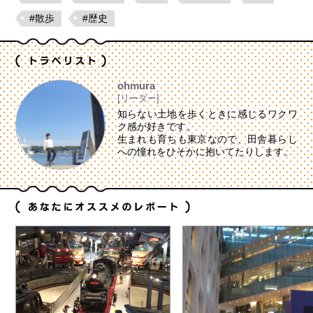
#散歩
#歴史
ohmura
[リーダー]
知らない土地を歩くときに感じるワクワ
ク感が好きです。
生まれも育ちも東京なので、田舎暮らし
への憧れをひそかに抱いてたりします。