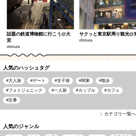
話題の鉄道博物館に行こう@大
サクッと東京駅周り観光@
宮
ohmura
ohmura
人気のハッシュタグ
#
大人旅
#
デート
#
女子旅
#
関東
#
散歩
#
フォトジェニック
#
一人旅
#
カップル
#
カフェ
#
定番
カテゴリ一覧へ
人気のジャンル