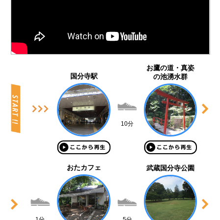
お鷹の道・真姿
国分寺駅
の池湧水群
10分
おたカフェ
武蔵国分寺公園
1分
5分