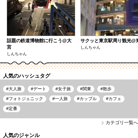
話題の鉄道博物館に行こう@大
サクッと東京駅周り観光@
宮
しんちゃん
しんちゃん
人気のハッシュタグ
#
大人旅
#
デート
#
女子旅
#
関東
#
散歩
#
フォトジェニック
#
一人旅
#
カップル
#
カフェ
#
定番
カテゴリ一覧へ
人気のジャンル