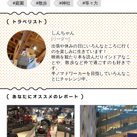
#庭園
#散歩
#神社
#等々力
しんちゃん
[リーダー]
出張や休みの日にいろんなところに行く
のを楽しみに生きています！
映画を観たり本を読んだりインドアなこ
とや、散歩など外で過ごすのも好きで
す。
半ノマドワーカーを目指していろんなこ
とにチャレンジ中。