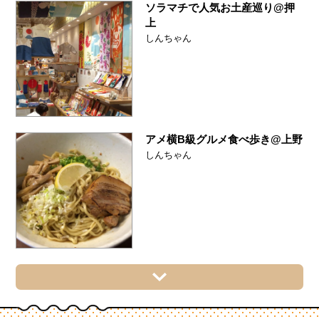
ソラマチで人気お土産巡り@押
上
しんちゃん
アメ横B級グルメ食べ歩き@上野
しんちゃん