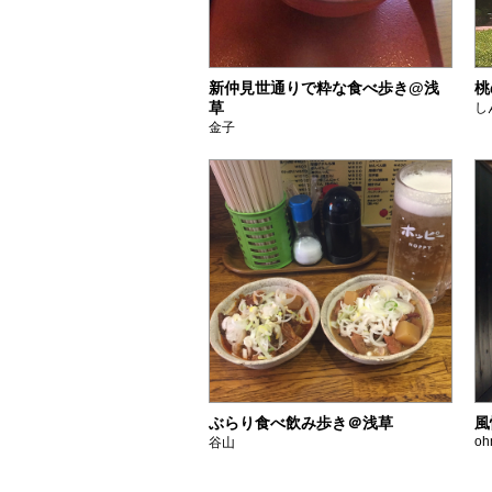
新仲見世通りで粋な食べ歩き@浅
桃
草
し
金子
ぶらり食べ飲み歩き＠浅草
風
oh
谷山